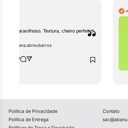
.
Maravilhoso. Textura, cheiro perfeito!
@‌ana.abreubarros
Política de Privacidade
Contato
Política de Entrega
sac@abanu
Políticas de Troca e Devolução