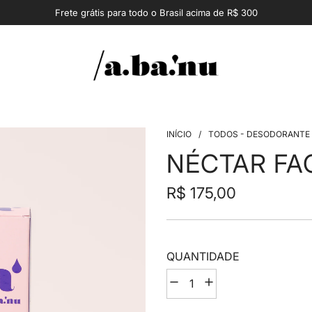
Frete grátis para todo o Brasil acima de R$ 300
INÍCIO
/
TODOS - DESODORANTE
NÉCTAR FA
R$ 175,00
Preço
Preço
em
regular
QUANTIDADE
promoção