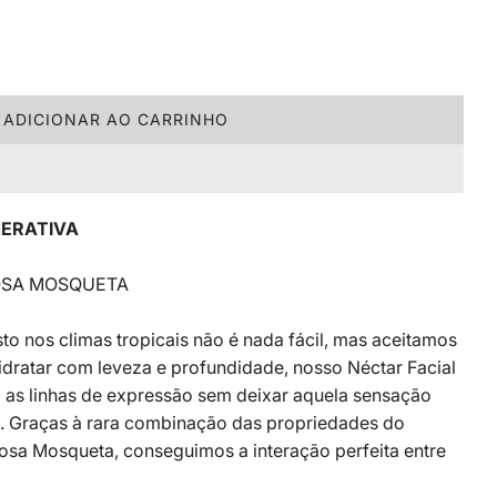
C
ADICIONAR AO CARRINHO
A
R
R
E
NERATIVA
G
A
OSA MOSQUETA
N
D
to nos climas tropicais não é nada fácil, mas aceitamos
O
.
idratar com leveza e profundidade, nosso Néctar Facial
.
o as linhas de expressão sem deixar aquela sensação
.
 Graças à rara combinação das propriedades do
osa Mosqueta, conseguimos a interação perfeita entre